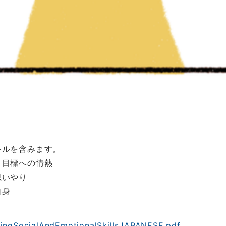
キルを含みます。
目標への情熱
思いやり
自身
eringSocialAndEmotionalSkillsJAPANESE.pdf