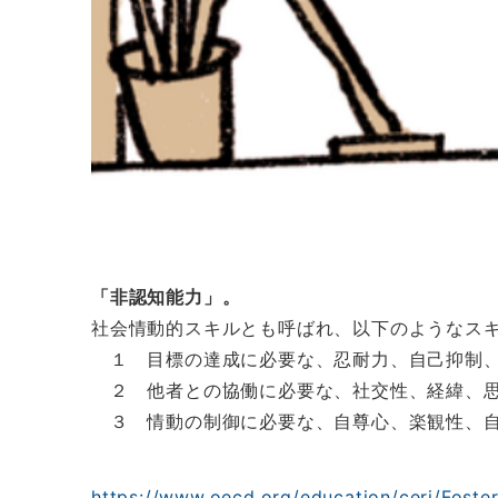
「非認知能力」。
社会情動的スキルとも呼ばれ、以下のようなス
１ 目標の達成に必要な、忍耐力、自己抑制、
２ 他者との協働に必要な、社交性、経緯、
３ 情動の制御に必要な、自尊心、楽観性、
https://www.oecd.org/education/ceri/Fost