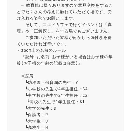
　– 教育観は様々ありますので意見交換をするこ
とでたくさんの考えに触れていただく場です。受
け入れる姿勢でお願いします。
　　そして、コエドカフェで行うイベントは「真
理」や「正解探し」をする場でもございません。
　　ご参加いただいた皆様が何かしら気付きを得
ていただければ幸いです。
・zoom上の名前のルール
　『記号_お名前_お子様がいる場合はお子様の年
齢(お子様の年齢の記載は任意)』
　※記号
　　┗幼稚園・保育園の先生：Y
　　┗小学校の先生で4年生担任：S4
　　┗中学校の先生で2年生担任：C2
    ┗高校の先生で1年生担任：K1
　　┗大学の先生：D
　　┗保護者：P
　　┗大学生：U
　　┗高校生：H