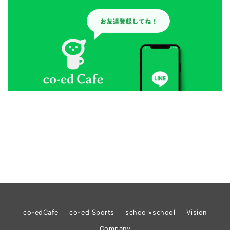
co-edCafe
co-ed Sports
school×school
Vision
Company