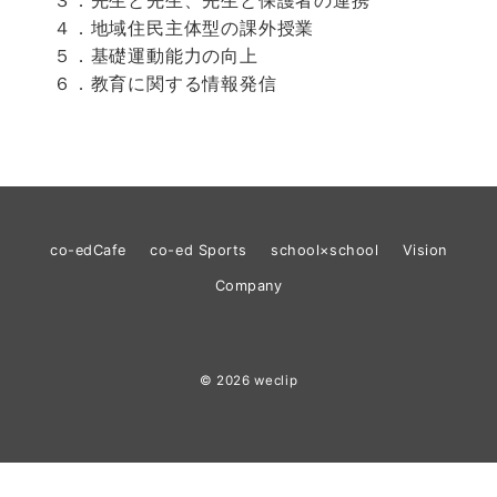
３．先生と先生、先生と保護者の連携
４．地域住民主体型の課外授業
５．基礎運動能力の向上
６．教育に関する情報発信
co-edCafe
co-ed Sports
school×school
Vision
Company
© 2026
weclip