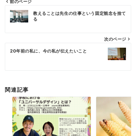
前のページ
投
教えることは先生の仕事という固定観念を捨て
稿
る
ナ
次のページ
ビ
ゲ
20年前の私に、今の私が伝えたいこと
ー
シ
ョ
関連記事
ン