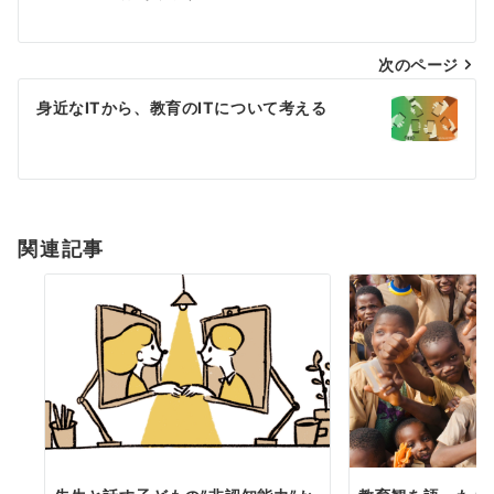
ナ
次のページ
ビ
ゲ
身近なITから、教育のITについて考える
ー
シ
ョ
関連記事
ン