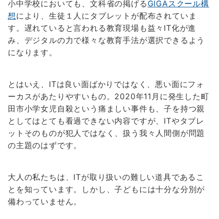
小中学校においても、文科省の掲げる
GIGAスクール構
想
により、生徒１人にタブレットが配布されていま
す。遅れていると言われる教育現場も益々IT化が進
み、デジタルの力で様々な教育手法が選択できるよう
になります。
とはいえ、ITは良い面ばかりではなく、悪い面にフォ
ーカスがあたりやすいもの。2020年11月に発生した町
田市小学女児自殺という痛ましい事件も、子を持つ親
としてはとても看過できない内容ですが、ITやタブレ
ットそのものが犯人ではなく、扱う我々人間側が問題
の主題のはずです。
大人の私たちは、ITが取り扱いの難しい道具であるこ
とを知っています。しかし、子どもには十分な分別が
備わっていません。